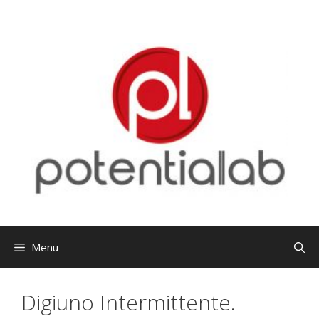
Vai
al
contenuto
Menu
Digiuno Intermittente.